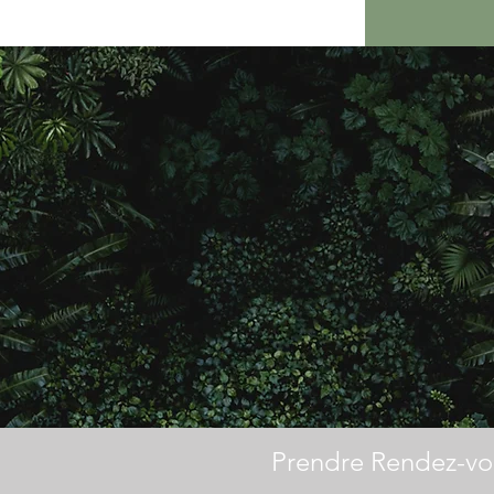
 histoire, le futur un mystère. 
pourquoi ce moment est appelé 
lez être heureux, soyez-le ! ”
D
Prendre Rendez-vo