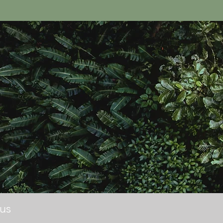
Le moment présent
« présent ». En
eepak
Chopra
us