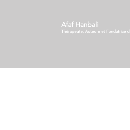
Afaf Hanbali
Thérapeute, Auteure et Fondatrice de
Séances Individuelles Adultes
L’hypnose