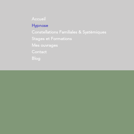
Accueil
Hypnose
Constellations Familiales & Systèmiques
Stages et Formations
Mes ouvrages
Contact
Blog