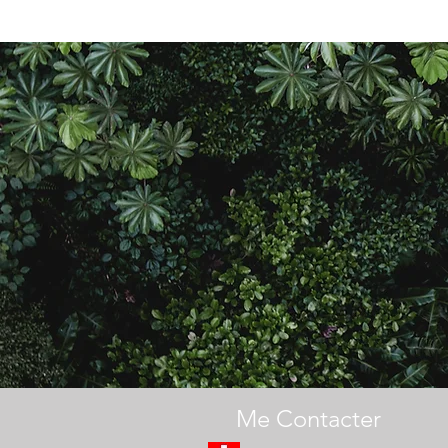
“ Le passé est une
est un don. C’est 
résumé, si vous vou
Me Contacter